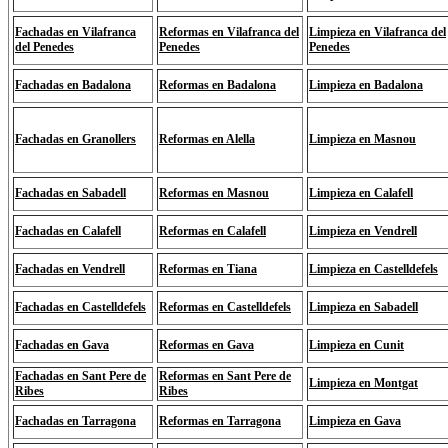
Fachadas en Vilafranca
Reformas en Vilafranca del
Limpieza en Vilafranca del
del Penedes
Penedes
Penedes
Fachadas en Badalona
Reformas en Badalona
Limpieza en Badalona
Fachadas en Granollers
Reformas en Alella
Limpieza en Masnou
Fachadas en Sabadell
Reformas en Masnou
Limpieza en Calafell
Fachadas en Calafell
Reformas en Calafell
Limpieza en Vendrell
Fachadas en Vendrell
Reformas en Tiana
Limpieza en Castelldefels
Fachadas en Castelldefels
Reformas en Castelldefels
Limpieza en Sabadell
Fachadas en Gava
Reformas en Gava
Limpieza en Cunit
Fachadas en Sant Pere de
Reformas en Sant Pere de
Limpieza en Montgat
Ribes
Ribes
Fachadas en Tarragona
Reformas en Tarragona
Limpieza en Gava