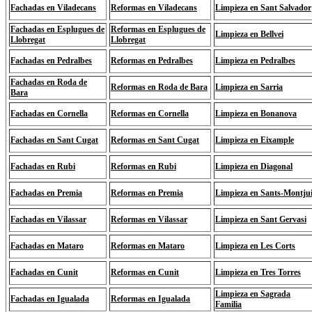
Fachadas en Viladecans
Reformas en Viladecans
Limpieza en Sant Salvador
Fachadas en Esplugues de
Reformas en Esplugues de
Limpieza en Bellvei
Llobregat
Llobregat
Fachadas en Pedralbes
Reformas en Pedralbes
Limpieza en Pedralbes
Fachadas en Roda de
Reformas en Roda de Bara
Limpieza en Sarria
Bara
Fachadas en Cornella
Reformas en Cornella
Limpieza en Bonanova
Fachadas en Sant Cugat
Reformas en Sant Cugat
Limpieza en Eixample
Fachadas en Rubi
Reformas en Rubi
Limpieza en Diagonal
Fachadas en Premia
Reformas en Premia
Limpieza en Sants-Montju
Fachadas en Vilassar
Reformas en Vilassar
Limpieza en Sant Gervasi
Fachadas en Mataro
Reformas en Mataro
Limpieza en Les Corts
Fachadas en Cunit
Reformas en Cunit
Limpieza en Tres Torres
Limpieza en Sagrada
Fachadas en Igualada
Reformas en Igualada
Familia