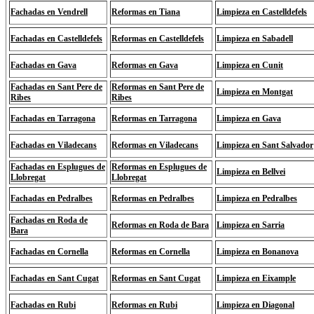
Fachadas en Vendrell
Reformas en Tiana
Limpieza en Castelldefels
Fachadas en Castelldefels
Reformas en Castelldefels
Limpieza en Sabadell
Fachadas en Gava
Reformas en Gava
Limpieza en Cunit
Fachadas en Sant Pere de
Reformas en Sant Pere de
Limpieza en Montgat
Ribes
Ribes
Fachadas en Tarragona
Reformas en Tarragona
Limpieza en Gava
Fachadas en Viladecans
Reformas en Viladecans
Limpieza en Sant Salvador
Fachadas en Esplugues de
Reformas en Esplugues de
Limpieza en Bellvei
Llobregat
Llobregat
Fachadas en Pedralbes
Reformas en Pedralbes
Limpieza en Pedralbes
Fachadas en Roda de
Reformas en Roda de Bara
Limpieza en Sarria
Bara
Fachadas en Cornella
Reformas en Cornella
Limpieza en Bonanova
Fachadas en Sant Cugat
Reformas en Sant Cugat
Limpieza en Eixample
Fachadas en Rubi
Reformas en Rubi
Limpieza en Diagonal