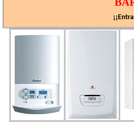
BA
¡¡Entr