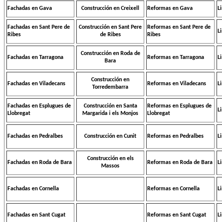
Fachadas en Gava
Construcción en Creixell
Reformas en Gava
L
Fachadas en Sant Pere de
Construcción en Sant Pere
Reformas en Sant Pere de
L
Ribes
de Ribes
Ribes
Construcción en Roda de
Fachadas en Tarragona
Reformas en Tarragona
L
Bara
Construcción en
Fachadas en Viladecans
Reformas en Viladecans
L
Torredembarra
Fachadas en Esplugues de
Construcción en Santa
Reformas en Esplugues de
L
Llobregat
Margarida i els Monjos
Llobregat
Fachadas en Pedralbes
Construcción en
Cunit
Reformas en Pedralbes
L
Construcción en els
Fachadas en Roda de Bara
Reformas en Roda de Bara
L
Massos
Fachadas en Cornella
Reformas en Cornella
L
Fachadas en Sant Cugat
Reformas en Sant Cugat
L