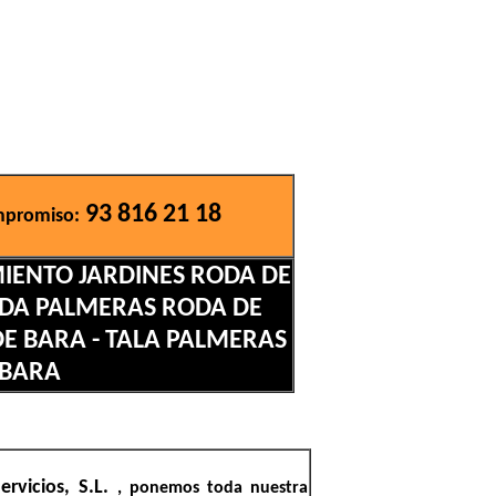
93 816 21 18
mpromiso:
MIENTO JARDINES RODA DE
PODA PALMERAS RODA DE
DE BARA - TALA PALMERAS
 BARA
ervicios, S.L.
, ponemos toda nuestra