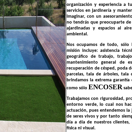
organización y experiencia a tu
servicios en jardinería y mant
imaginar, con un asesoramiento
no tendrás que preocuparte de 
ajardinadas y espacios al air
ambiental.
Nos ocupamos de todo, sólo h
misión incluye: asistencia téc
geográfico de trabajo, trabajo
mantenimiento general de es
recuperación de césped, poda de
parcelas, tala de árboles, tal
brindamos la extrema garantía d
ENCOSER
como sólo
sabe
Trabajamos con rigurosidad, pr
entorno verde, lo cual nos hac
actuación, pues entendemos la j
de seres vivos y por tanto siem
día a día de nuestros clientes
física ni visual.