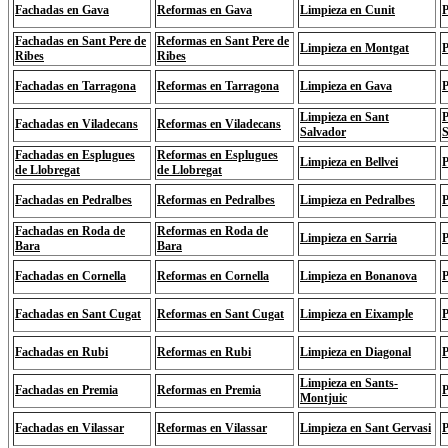
Fachadas en Gava
Reformas en Gava
Limpieza en Cunit
P
Fachadas en Sant Pere de
Reformas en Sant Pere de
Limpieza en Montgat
P
Ribes
Ribes
Fachadas en Tarragona
Reformas en Tarragona
Limpieza en Gava
P
Limpieza en Sant
P
Fachadas en Viladecans
Reformas en Viladecans
Salvador
S
Fachadas en Esplugues
Reformas en Esplugues
Limpieza en Bellvei
P
de Llobregat
de Llobregat
Fachadas en Pedralbes
Reformas en Pedralbes
Limpieza en Pedralbes
P
Fachadas en Roda de
Reformas en Roda de
Limpieza en Sarria
P
Bara
Bara
Fachadas en Cornella
Reformas en Cornella
Limpieza en Bonanova
P
Fachadas en Sant Cugat
Reformas en Sant Cugat
Limpieza en Eixample
P
Fachadas en Rubi
Reformas en Rubi
Limpieza en Diagonal
P
Limpieza en Sants-
Fachadas en Premia
Reformas en Premia
P
Montjuic
Fachadas en Vilassar
Reformas en Vilassar
Limpieza en Sant Gervasi
P